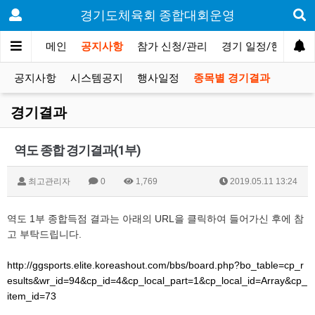
경기도체육회 종합대회운영
메인
공지사항
참가 신청/관리
경기 일정/현황
공지사항
시스템공지
행사일정
종목별 경기결과
경기결과
역도 종합 경기결과(1부)
최고관리자
0
1,769
2019.05.11 13:24
역도 1부 종합득점 결과는 아래의 URL을 클릭하여 들어가신 후에 참
고 부탁드립니다.
http://ggsports.elite.koreashout.com/bbs/board.php?bo_table=cp_r
esults&wr_id=94&cp_id=4&cp_local_part=1&cp_local_id=Array&cp_
item_id=73